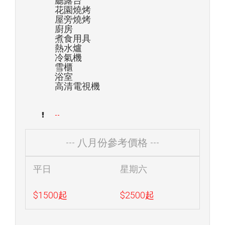
廳露台
花園燒烤
屋旁燒烤
廚房
煮食用具
熱水爐
冷氣機
雪櫃
浴室
高清電視機
--
--- 八月份參考價格 ---
平日
星期六
$1500起
$2500起