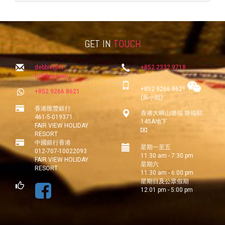
GET IN
TOUCH
debbie@fv-
+852 2332 9718
holiday.com
+852 9266 8621
+852 9266 8621
(吳小姐)
香港匯豐銀行
香港大嶼山塘福 塘福邨
461-5-019371
145A地下
FAIR VIEW HOLIDAY
RESORT
中國銀行香港
星期一至五
012-707-10022093
11:30 am - 7:30 pm
FAIR VIEW HOLIDAY
星期六
RESORT
11:30 am - 6:00 pm
星期日及公眾假期
12:01 pm - 5:00 pm